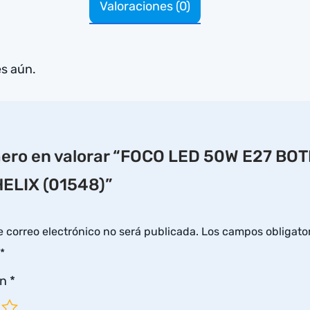
Valoraciones (0)
es aún.
imero en valorar “FOCO LED 50W E27 BO
ELIX (01548)”
e correo electrónico no será publicada.
Los campos obligator
*
ón
*