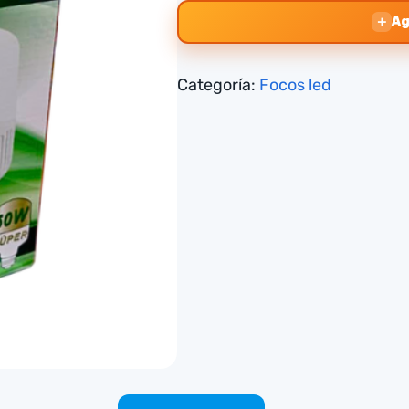
＋
Ag
Categoría:
Focos led