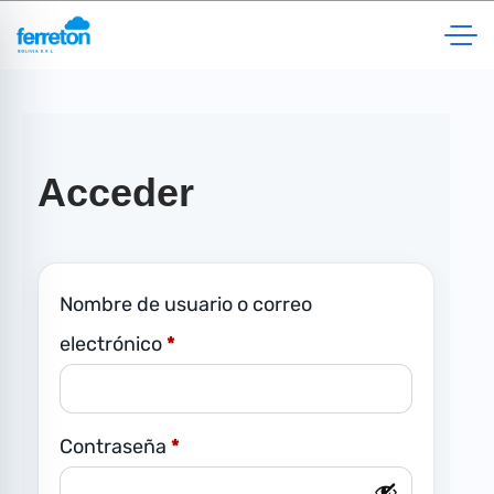
Saltar
al
contenido
Acceder
Nombre de usuario o correo
O
electrónico
*
b
l
O
Contraseña
*
i
b